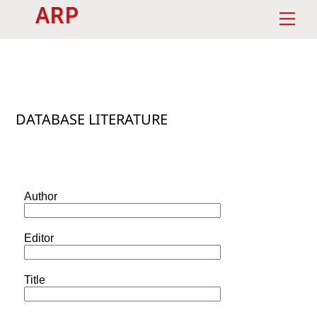
Skip
Men
to
content
DATABASE LITERATURE