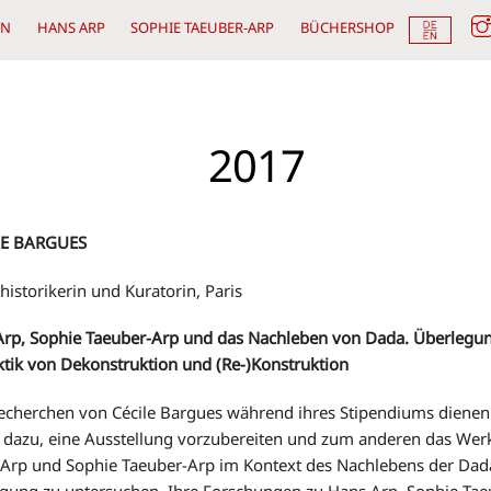
EN
HANS ARP
SOPHIE TAEUBER-ARP
BÜCHERSHOP
2017
LE BARGUES
historikerin und Kuratorin, Paris
Arp, Sophie Taeuber-Arp und das Nachleben von Dada. Überlegu
ktik von Dekonstruktion und (Re-)Konstruktion
echerchen von Cécile Bargues während ihres Stipendiums diene
 dazu, eine Ausstellung vorzubereiten und zum anderen das Wer
Arp und Sophie Taeuber-Arp im Kontext des Nachlebens der Dad
ung zu untersuchen. Ihre Forschungen zu Hans Arp, Sophie Tae