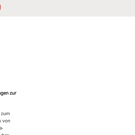
Instagram
ngen zur
n zum
k von
a-
uber-