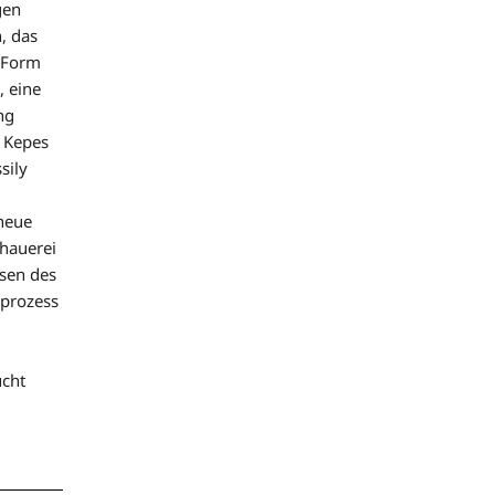
gen
, das
g Form
, eine
ng
y Kepes
sily
neue
hauerei
ysen des
mprozess
ucht