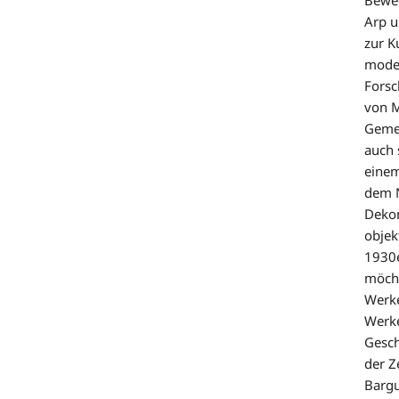
Arp u
zur K
moder
Forsc
von M
Gemei
auch 
einem
dem N
Dekon
objek
1930e
möcht
Werke
Werke
Gesch
der Z
Bargu