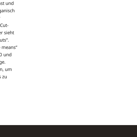
nst und
ganisch
r
„Cut-
r sieht
uts“.
te means“
10 und
ge.
en, um
s zu