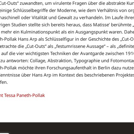
Cut-Outs“ zuwandten, um virulente Fragen über die abstrakte Ku
einige Schlüsselbegriffe der Moderne, wie dem Verhältnis von or
aschinell oder Vitalität und Gewalt zu verhandeln. Im Laufe ihre
rigen Studien stellte sich bereits heraus, dass Matisse’ berühmte 
 mehr ein Kulminationspunkt als ein Ausgangspunkt waren. Dahe
h-Pollak Hans Arp als Schlüsselfigur in der Geschichte des „Cut-O
etrachte die „Cut-Outs“ als „festumrissene Aussage“ – als „defini
 auf die vier wichtigsten Techniken der Avantgarde zwischen 19
zu antworten: Collage, Abstraktion, Typographie und Fotomonta
h-Pollak möchte ihren Forschungsaufenthalt in Berlin dazu nutz
Kenntnisse über Hans Arp im Kontext des beschriebenen Projekte
efen.
ht Tessa Paneth-Pollak