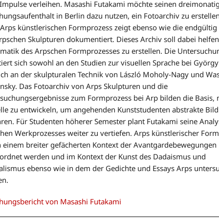
Impulse verleihen. Masashi Futakami möchte seinen dreimonati
hungsaufenthalt in Berlin dazu nutzen, ein Fotoarchiv zu erstellen
Arps künstlerischen Formprozess zeigt ebenso wie die endgülti
rpschen Skulpturen dokumentiert. Dieses Archiv soll dabei helfen
atik des Arpschen Formprozesses zu erstellen. Die Untersuchu
tiert sich sowohl an den Studien zur visuellen Sprache bei Györg
uch an der skulpturalen Technik von László Moholy-Nagy und Was
nsky. Das Fotoarchiv von Arps Skulpturen und die
suchungsergebnisse zum Formprozess bei Arp bilden die Basis, 
le zu entwickeln, um angehenden Kunststudenten abstrakte Bild
hren. Für Studenten höherer Semester plant Futakami seine Anal
hen Werkprozesses weiter zu vertiefen. Arps künstlerischer For
in einem breiter gefächerten Kontext der Avantgardebewegungen
ordnet werden und im Kontext der Kunst des Dadaismus und
alismus ebenso wie in dem der Gedichte und Essays Arps unters
en.
hungsbericht von Masashi Futakami