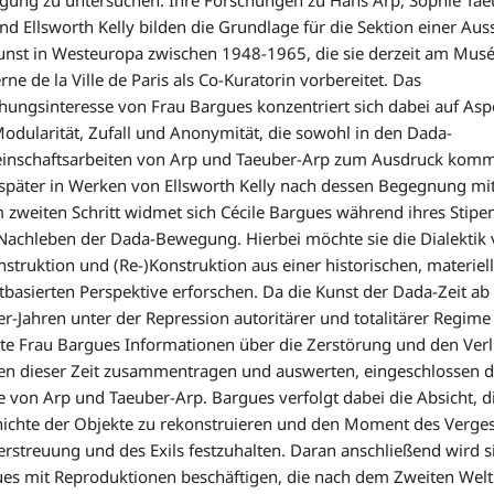
nd Ellsworth Kelly bilden die Grundlage für die Sektion einer Aus
unst in Westeuropa zwischen 1948-1965, die sie derzeit am Mus
ne de la Ville de Paris als Co-Kuratorin vorbereitet. Das
hungsinteresse von Frau Bargues konzentriert sich dabei auf Asp
odularität, Zufall und Anonymität, die sowohl in den Dada-
nschaftsarbeiten von Arp und Taeuber-Arp zum Ausdruck komm
später in Werken von Ellsworth Kelly nach dessen Begegnung mit
 zweiten Schritt widmet sich Cécile Bargues während ihres Stip
achleben der Dada-Bewegung. Hierbei möchte sie die Dialektik
struktion und (Re-)Konstruktion aus einer historischen, materiel
tbasierten Perspektive erforschen. Da die Kunst der Dada-Zeit ab
r-Jahren unter der Repression autoritärer und totalitärer Regime l
e Frau Bargues Informationen über die Zerstörung und den Verl
n dieser Zeit zusammentragen und auswerten, eingeschlossen d
 von Arp und Taeuber-Arp. Bargues verfolgt dabei die Absicht, d
ichte der Objekte zu rekonstruieren und den Moment des Verge
erstreuung und des Exils festzuhalten. Daran anschließend wird s
es mit Reproduktionen beschäftigen, die nach dem Zweiten Welt