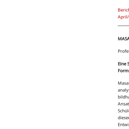
Beric
April
MASA
Profe
Eine 
Form
Masas
analy
bildh
Ansat
Schül
diese
Entwi