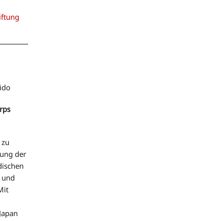
iftung
aido
rps
 zu
hung der
dischen
n und
Mit
Japan