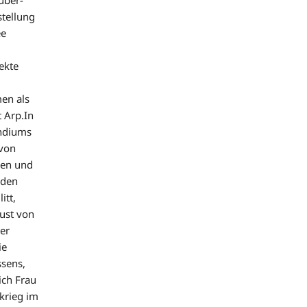
stellung
ée
ekte
en als
 Arp.In
endiums
 von
len und
 den
itt,
ust von
er
ie
ssens,
ich Frau
krieg im