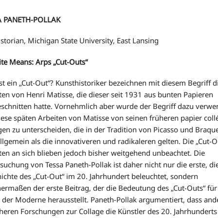
A PANETH-POLLAK
istorian, Michigan State University, East Lansing
ite Means: Arps „Cut-Outs“
st ein „Cut-Out“? Kunsthistoriker bezeichnen mit diesem Begriff d
ten von Henri Matisse, die dieser seit 1931 aus bunten Papieren
schnitten hatte. Vornehmlich aber wurde der Begriff dazu verwe
ese späten Arbeiten von Matisse von seinen früheren papier coll
gen zu unterscheiden, die in der Tradition von Picasso und Braqu
llgemein als die innovativeren und radikaleren gelten. Die „Cut-O
ten an sich blieben jedoch bisher weitgehend unbeachtet. Die
suchung von Tessa Paneth-Pollak ist daher nicht nur die erste, di
ichte des „Cut-Out“ im 20. Jahrhundert beleuchtet, sondern
hermaßen der erste Beitrag, der die Bedeutung des „Cut-Outs“ für
 der Moderne herausstellt. Paneth-Pollak argumentiert, dass ande
üheren Forschungen zur Collage die Künstler des 20. Jahrhunderts