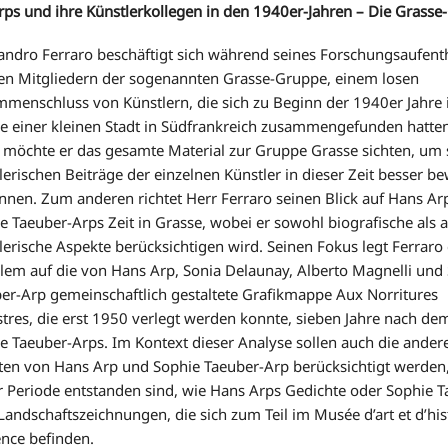
rps und ihre Künstlerkollegen in den 1940er-Jahren – Die Grass
andro Ferraro beschäftigt sich während seines Forschungsaufent
en Mitgliedern der sogenannten Grasse-Gruppe, einem losen
menschluss von Künstlern, die sich zu Beginn der 1940er Jahre 
e einer kleinen Stadt in Südfrankreich zusammengefunden hatte
 möchte er das gesamte Material zur Gruppe Grasse sichten, um 
lerischen Beiträge der einzelnen Künstler in dieser Zeit besser b
nnen. Zum anderen richtet Herr Ferraro seinen Blick auf Hans Ar
e Taeuber-Arps Zeit in Grasse, wobei er sowohl biografische als 
lerische Aspekte berücksichtigen wird. Seinen Fokus legt Ferraro
llem auf die von Hans Arp, Sonia Delaunay, Alberto Magnelli und
er-Arp gemeinschaftlich gestaltete Grafikmappe Aux Norritures
stres, die erst 1950 verlegt werden konnte, sieben Jahre nach de
e Taeuber-Arps. Im Kontext dieser Analyse sollen auch die ander
ten von Hans Arp und Sophie Taeuber-Arp berücksichtigt werden,
r Periode entstanden sind, wie Hans Arps Gedichte oder Sophie T
Landschaftszeichnungen, die sich zum Teil im Musée d’art et d’his
nce befinden.