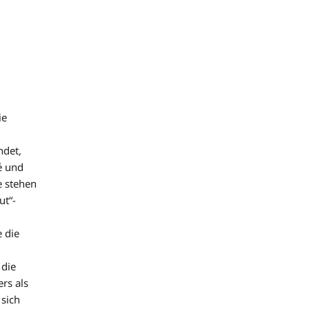
ie
ndet,
é und
e stehen
ut“-
e die
 die
rs als
 sich