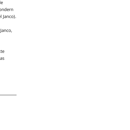
de
sondern
 Janco).
Janco,
kte
das