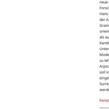
neue 
Forsc
Hans 
der A
Gramm
orien
als a
Kandi
Unter
Model
zu le
Arpsc
soll 
einge
Surre
werd
Forsc