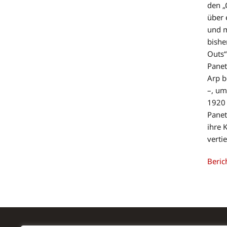
den „
über 
und m
bishe
Outs“
Panet
Arp b
–, um
1920 
Panet
ihre 
verti
Beric