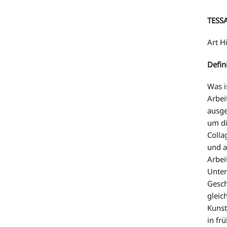
TESS
Art H
Defin
Was i
Arbei
ausge
um di
Colla
und a
Arbei
Unter
Gesch
gleic
Kunst
in fr