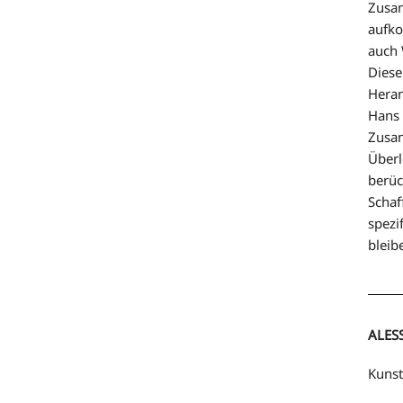
Zusam
aufko
auch 
Diese
Heran
Hans 
Zusa
Überl
berüc
Schaf
spezi
bleib
ALES
Kunst