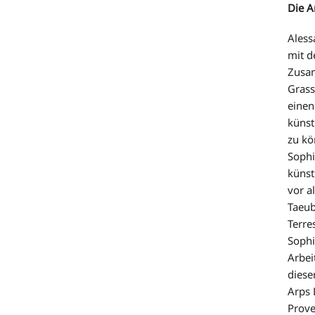
Die A
Aless
mit d
Zusam
Grass
einen
künst
zu kö
Sophi
künst
vor a
Taeub
Terre
Sophi
Arbei
diese
Arps 
Prove