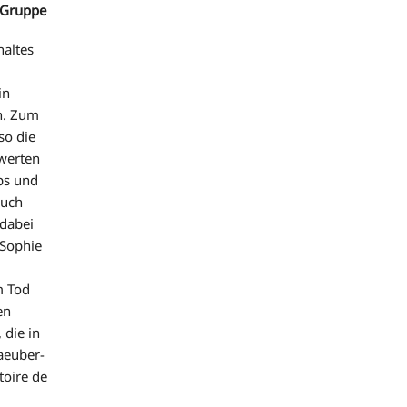
e-Gruppe
haltes
in
n. Zum
so die
ewerten
ps und
auch
 dabei
 Sophie
m Tod
en
 die in
aeuber-
toire de