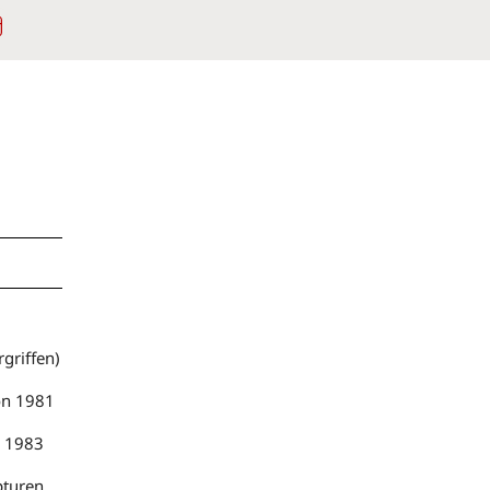
Instagram
griffen)
don 1981
n 1983
pturen