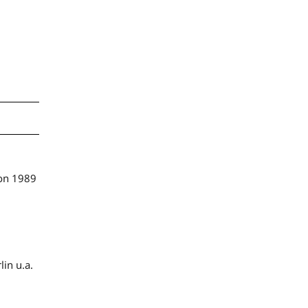
don 1989
in u.a.