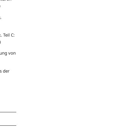
)
,
 Teil C:
)
tung von
s der