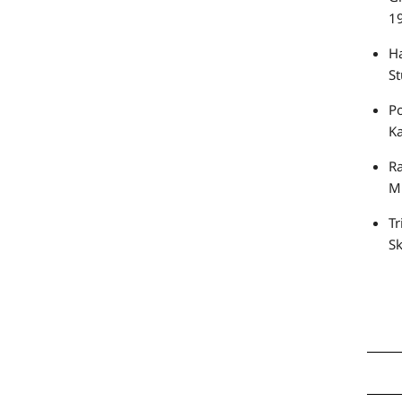
19
Ha
St
Po
Ka
Ra
Mi
Tr
Sk