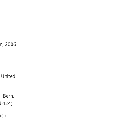
on, 2006
 United
, Bern,
d 424)
ich