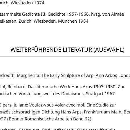
ürich, Wiesbaden 1974
sammelte Gedichte III. Gedichte 1957-1966, hrsg. von Aimée
leikasten, Zürich, Wiesbaden, München 1984
WEITERFÜHRENDE LITERATUR (AUSWAHL)
dreotti, Margherita: The Early Sculpture of Arp. Ann Arbor, Lon
hl, Reinhard: Das literarische Werk Hans Arps 1903-1930. Zur
etischen Vorstellungswelt des Dadaismus, Stuttgart 1967
lpers, Juliane: Voulez-vous voler avec moi. Eine Studie zur
anzösischsprachigen Dichtung Hans Arps, Frankfurt am Main, Berl
997 (Bonner Romanistische Arbeiten Band 62)
ucherau, Serge: Arp. Recklinghausen 1994 (vergriffen; die