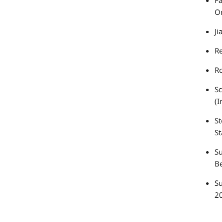
Or
Ji
Re
Ro
S
(I
St
St
Su
Be
Su
2