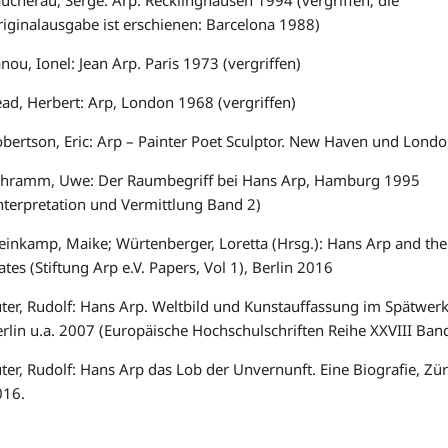
iginalausgabe ist erschienen: Barcelona 1988)
anou, Ionel: Jean Arp. Paris 1973 (vergriffen)
ad, Herbert: Arp, London 1968 (vergriffen)
bertson, Eric: Arp – Painter Poet Sculptor. New Haven und Lond
chramm, Uwe: Der Raumbegriff bei Hans Arp, Hamburg 1995
nterpretation und Vermittlung Band 2)
einkamp, Maike; Würtenberger, Loretta (Hrsg.): Hans Arp and the
ates (Stiftung Arp e.V. Papers, Vol 1), Berlin 2016
ter, Rudolf: Hans Arp. Weltbild und Kunstauffassung im Spätwerk
rlin u.a. 2007 (Europäische Hochschulschriften Reihe XXVIII Ban
ter, Rudolf: Hans Arp das Lob der Unvernunft. Eine Biografie, Zür
016.