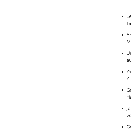
Le
Ta
Ar
M
U
a
Zw
Z
Ge
H
Jo
vo
Ge