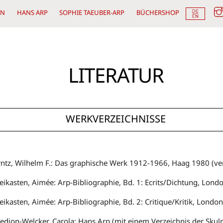
EN
HANS ARP
SOPHIE TAEUBER-ARP
BÜCHERSHOP
LITERATUR
WERKVERZEICHNISSE
ntz, Wilhelm F.: Das graphische Werk 1912-1966, Haag 1980 (ver
eikasten, Aimée: Arp-Bibliographie, Bd. 1: Ecrits/Dichtung, Lon
eikasten, Aimée: Arp-Bibliographie, Bd. 2: Critique/Kritik, Londo
edion-Welcker, Carola: Hans Arp (mit einem Verzeichnis der Skul