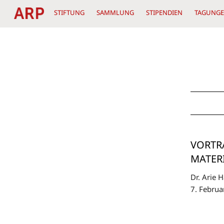
Skip
STIFTUNG
SAMMLUNG
STIPENDIEN
TAGUNG
to
content
VORTRA
MATER
Dr. Arie 
7. Februar