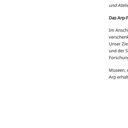
und Ateli
Das Arp-
Im Ansch
verschenk
Unser Zie
und der S
Forschun
Museen, d
Arp erhal