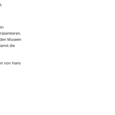
t.
en
räsentieren.
n den Museen
damit die
ten von Hans