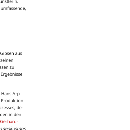
nstlerin.
e umfassende,
 Gipsen aus
nzelnen
ssen zu
 Ergebnisse
n Hans Arp
 Produktion
ozesses, der
rden in den
m
Gerhard-
Formenkosmos