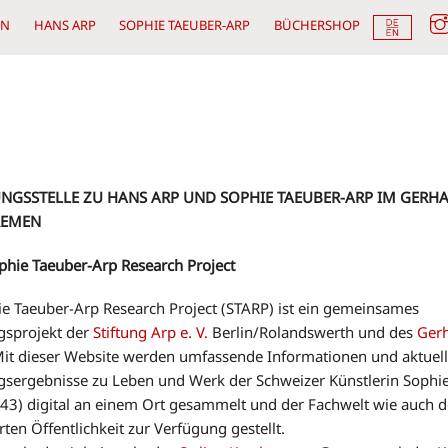
EN
HANS ARP
SOPHIE TAEUBER-ARP
BÜCHERSHOP
NGSSTELLE ZU HANS ARP UND SOPHIE TAEUBER-ARP IM GERH
REMEN
hie Taeuber-Arp Research Project
e Taeuber-Arp Research Project (STARP) ist ein gemeinsames
gsprojekt der
Stiftung Arp e. V.
Berlin/Rolandswerth und des
Ger
Mit dieser Website
werden umfassende Informationen und aktuel
sergebnisse zu Leben und Werk der Schweizer Künstlerin Sophi
3) digital an einem Ort gesammelt und der Fachwelt wie auch d
rten Öffentlichkeit zur Verfügung gestellt.