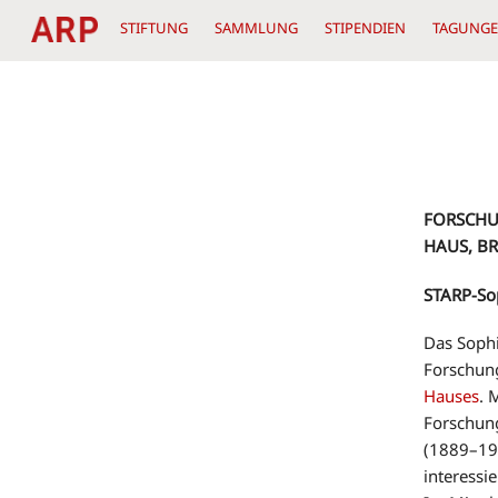
Skip
STIFTUNG
SAMMLUNG
STIPENDIEN
TAGUNG
to
content
FORSCHU
HAUS, B
STARP-Sop
Das Sophi
Forschun
Hauses
. 
Forschung
(1889–194
interessie