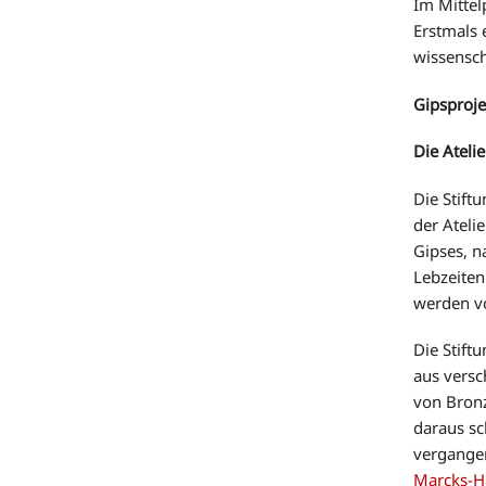
Im Mittel
Erstmals 
wissensch
Gipsproje
Die Ateli
Die Stift
der Ateli
Gipses, n
Lebzeiten
werden vo
Die Stift
aus versc
von Bronz
daraus sc
vergangen
Marcks-H