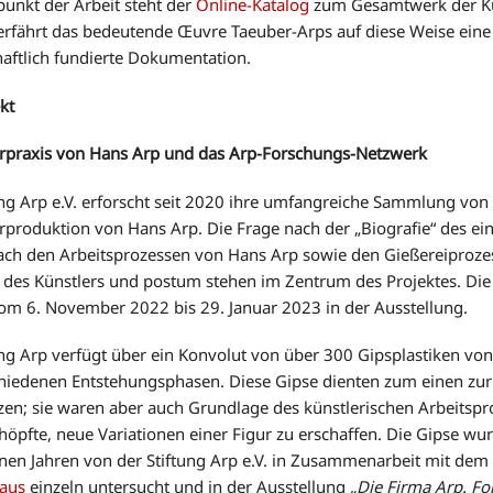
punkt der Arbeit steht der
Online-Katalog
zum Gesamtwerk der Kü
erfährt das bedeutende Œuvre Taeuber-Arps auf diese Weise ein
aftlich fundierte Dokumentation.
kt
erpraxis von Hans Arp und das Arp-Forschungs-Netzwerk
ung Arp e.V. erforscht seit 2020 ihre umfangreiche Sammlung von
erproduktion von Hans Arp. Die Frage nach der „Biografie“ des ei
ach den Arbeitsprozessen von Hans Arp sowie den Gießereiproze
 des Künstlers und postum stehen im Zentrum des Projektes. Die
m 6. November 2022 bis 29. Januar 2023 in der Ausstellung.
ung Arp verfügt über ein Konvolut von über 300 Gipsplastiken vo
hiedenen Entstehungsphasen. Diese Gipse dienten zum einen zur
en; sie waren aber auch Grundlage des künstlerischen Arbeitspr
höpfte, neue Variationen einer Figur zu erschaffen. Die Gipse wu
en Jahren von der Stiftung Arp e.V. in Zusammenarbeit mit de
aus
einzeln untersucht und in der Ausstellung
„Die Firma Arp. 